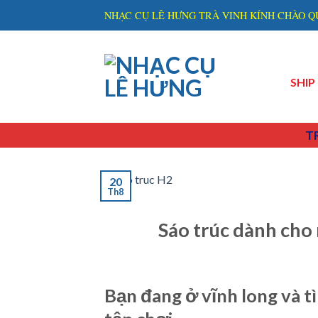
Skip
NHẠC CỤ LÊ HƯNG TRÀ VINH KÍNH CHÀO Q
to
content
SHI
T
20
Th8
Sáo trúc dành cho 
Bạn đang ở vĩnh long và t