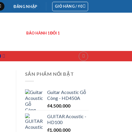
GIỎ HÀNG /
₫
0
ĐĂNG NHẬP
BẢO HÀNH 1 ĐỔI 1
Ụ
SẢN PHẨM NỔI BẬT
Guitar Acoustic Gỗ
Còng - HD450A
₫
4.500.000
GUITAR Acoustic -
HD100
₫
1.000.000