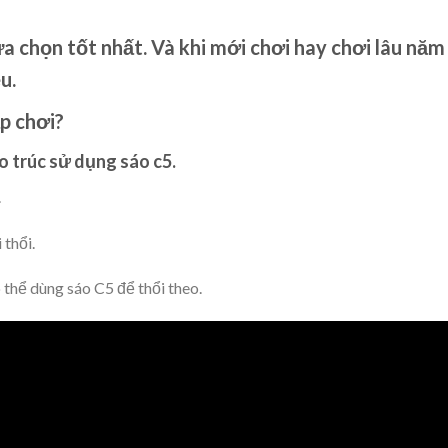
lựa chọn tốt nhất. Và khi mới chơi hay chơi lâu năm
u.
ập chơi?
o trúc sử dụng sáo c5.
.
 thổi.
 thể dùng sáo C5 để thổi theo.