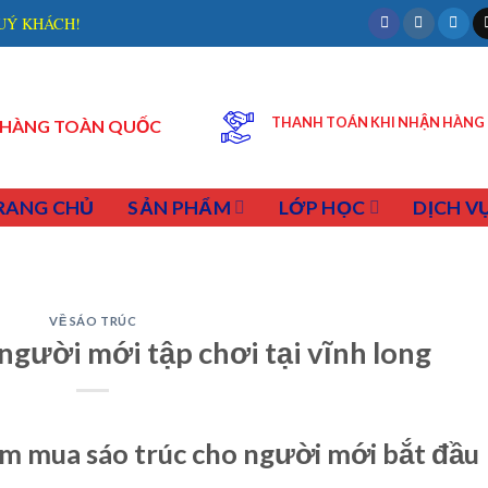
UÝ KHÁCH!
THANH TOÁN KHI NHẬN HÀNG
P HÀNG TOÀN QUỐC
RANG CHỦ
SẢN PHẨM
LỚP HỌC
DỊCH V
VỀ SÁO TRÚC
người mới tập chơi tại vĩnh long
ìm mua sáo trúc cho người mới bắt đầu