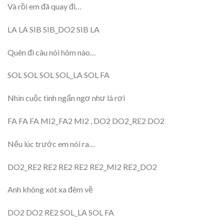
Và rồi em đã quay đi…
LA LA SIB SIB_DO2 SIB LA
Quên đi câu nói hôm nào…
SOL SOL SOL SOL_LA SOL FA
Nhìn cuộc tình ngẩn ngơ như lá rơi
FA FA FA MI2_FA2 MI2 , DO2 DO2_RE2 DO2
Nếu lúc trước em nói ra…
DO2_RE2 RE2 RE2 RE2 RE2_MI2 RE2_DO2
Anh không xót xa đêm về
DO2 DO2 RE2 SOL_LA SOL FA