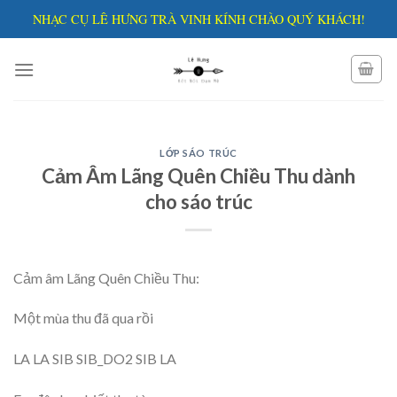
Skip
NHẠC CỤ LÊ HƯNG TRÀ VINH KÍNH CHÀO QUÝ KHÁCH!
to
content
LỚP SÁO TRÚC
Cảm Âm Lãng Quên Chiều Thu dành
cho sáo trúc
Cảm âm Lãng Quên Chiều Thu:
Một mùa thu đã qua rồi
LA LA SIB SIB_DO2 SIB LA