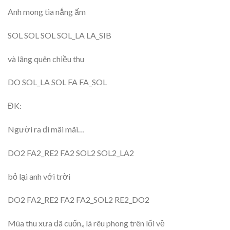
Anh mong tia nắng ấm
SOL SOL SOL SOL_LA LA_SIB
và lãng quên chiều thu
DO SOL_LA SOL FA FA_SOL
ĐK:
Người ra đi mãi mãi…
DO2 FA2_RE2 FA2 SOL2 SOL2_LA2
bỏ lại anh với trời
DO2 FA2_RE2 FA2 FA2_SOL2 RE2_DO2
Mùa thu xưa đã cuốn,, lá rêu phong trên lối về