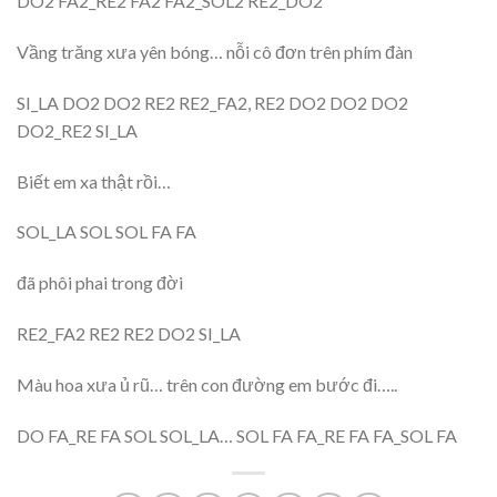
DO2 FA2_RE2 FA2 FA2_SOL2 RE2_DO2
Vầng trăng xưa yên bóng… nỗi cô đơn trên phím đàn
SI_LA DO2 DO2 RE2 RE2_FA2, RE2 DO2 DO2 DO2
DO2_RE2 SI_LA
Biết em xa thật rồi…
SOL_LA SOL SOL FA FA
đã phôi phai trong đời
RE2_FA2 RE2 RE2 DO2 SI_LA
Màu hoa xưa ủ rũ… trên con đường em bước đi…..
DO FA_RE FA SOL SOL_LA… SOL FA FA_RE FA FA_SOL FA